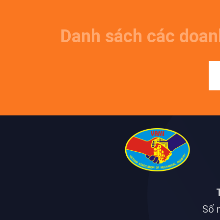
Danh sách các doan
Số n