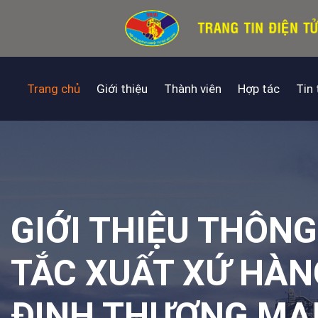
Trang chủ
Giới thiệu
Thành viên
Hợp tác
Tin
GIỚI THIỆU THÔNG
TẮC XUẤT XỨ HÀN
ĐỊNH THƯƠNG MẠI