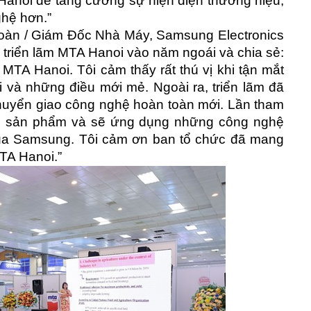
Hanoi để tăng cường sự hiện diện thương hiệu,
ghệ hơn.”
àn / Giám Đốc Nhà Máy, Samsung Electronics
triển lãm MTA Hanoi vào năm ngoái và chia sẻ:
m MTA Hanoi. Tôi cảm thấy rất thú vị khi tận mắt
và những điều mới mẻ. Ngoài ra, triển lãm đã
huyển giao công nghệ hoàn toàn mới. Lần tham
iều sản phẩm và sẽ ứng dụng những công nghệ
ủa Samsung. Tôi cảm ơn ban tổ chức đã mang
MTA Hanoi.”