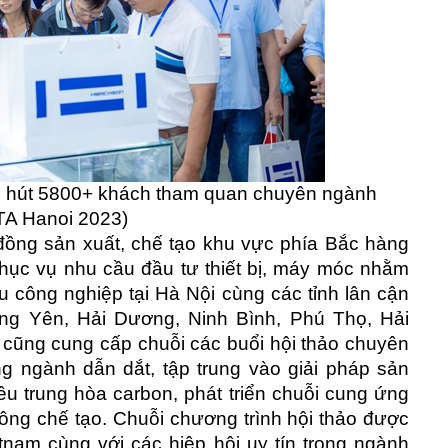
hu hút 5800+ khách tham quan chuyên ngành
TA Hanoi 2023)
đồng sản xuất, chế tạo khu vực phía Bắc hàng
 phục vụ nhu cầu đầu tư thiết bị, máy móc nhằm
 công nghiệp tại Hà Nội cùng các tỉnh lân cận
g Yên, Hải Dương, Ninh Bình, Phú Thọ, Hải
n cũng cung cấp chuỗi các buổi hội thảo chuyên
g ngành dẫn dắt, tập trung vào giải pháp sản
u trung hòa carbon, phát triển chuỗi cung ứng
ông chế tạo. Chuỗi chương trình hội thảo được
tnam cùng với các hiệp hội uy tín trong ngành