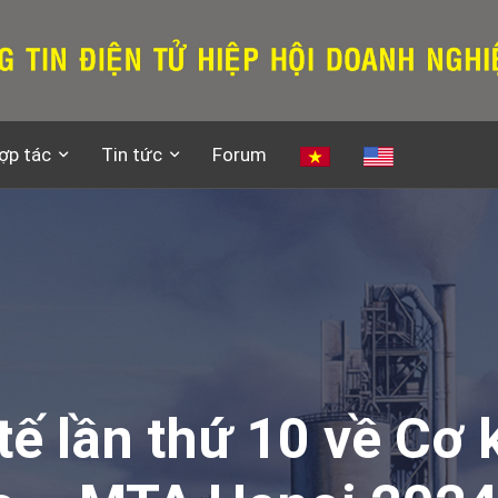
ợp tác
Tin tức
Forum
tế lần thứ 10 về Cơ 