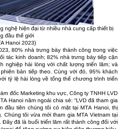
 nghệ hiện đại từ nhiều nhà cung cấp thiết bị
g đầu thế giới
TA Hanoi 2023)
23, 80% nhà trưng bày thành công trong việc
ối tác kinh doanh; 82% nhà trưng bày tiếp cận
nghiệp hài lòng với chất lượng triển lãm; và
 phiên bản tiếp theo. Cùng với đó, 95% khách
 tỷ lệ hài lòng về tổng thể chương trình triển
Giám đốc Marketing khu vực, Công ty TNHH LVD
 MTA Hanoi năm ngoái chia sẻ: “LVD đã tham gia
 đầu tiên chúng tôi có mặt tại MTA Hanoi, thị
g. Chúng tôi vừa mới tham gia MTA Vietnam tại
ây đã là buổi triển lãm rất thành công đối với