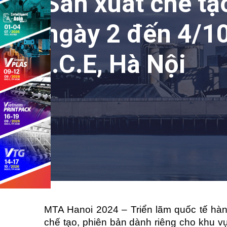
Sản xuất chế tạ
ngày 2 đến 4/10
I.C.E, Hà Nội
MTA Hanoi 2024 – Triển lãm quốc tế hà
chế tạo, phiên bản dành riêng cho khu vự