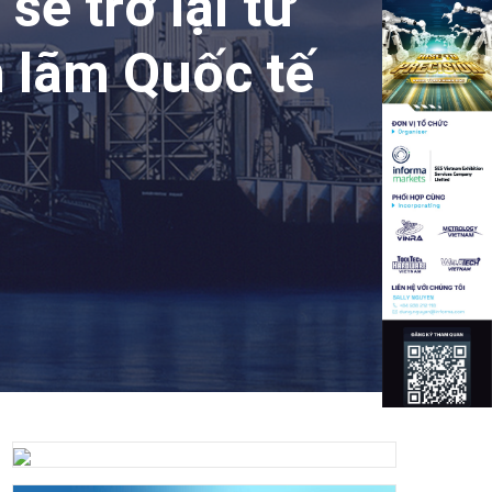
ẽ trở lại từ
n lãm Quốc tế