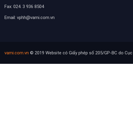
Fax: 024. 3 936 8504
Email: vphh@vami.com.vn
vami.com.vn
© 2019 Website có Giấy phép số 205/GP-BC do Cục 