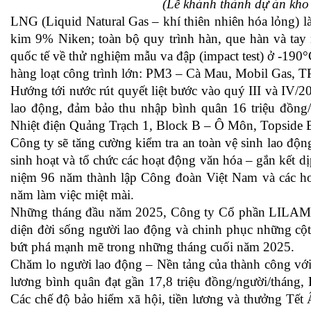
(Lễ khánh thành dự án kh
LNG (Liquid Natural Gas – khí thiên nhiên hóa lỏng) làm
kim 9% Niken; toàn bộ quy trình hàn, que hàn và tay
quốc tế về thử nghiệm mẫu va đập (impact test) ở -19
hàng loạt công trình lớn: PM3 – Cà Mau, Mobil Gas, 
Hướng tới nước rút quyết liệt bước vào quý III và IV
lao động, đảm bảo thu nhập bình quân 16 triệu đồng/
Nhiệt điện Quảng Trạch 1, Block B – Ô Môn, Topside 
Công ty sẽ tăng cường kiểm tra an toàn vệ sinh lao động
sinh hoạt và tổ chức các hoạt động văn hóa – gắn kết 
niệm 96 năm thành lập Công đoàn Việt Nam và các ho
năm làm việc miệt mài.
Những tháng đầu năm 2025, Công ty Cổ phần LILAMA 1
diện đời sống người lao động và chinh phục những cột
bứt phá mạnh mẽ trong những tháng cuối năm 2025.
Chăm lo người lao động – Nền tảng của thành công vớ
lương bình quân đạt gần 17,8 triệu đồng/người/tháng,
Các chế độ bảo hiểm xã hội, tiền lương và thưởng Tết 