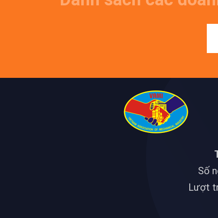
Số n
Lượt t