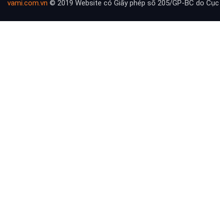
vami.com.vn
© 2019 Website có Giấy phép số 205/GP-BC do Cục 