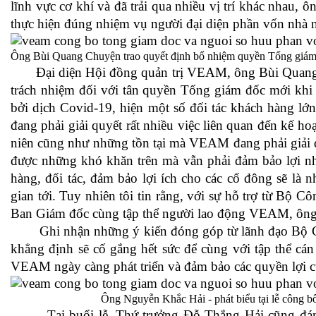
lĩnh vực cơ khí và đã trải qua nhiều vị trí khác nhau, 
thực hiện đúng nhiệm vụ người đại diện phần vốn nh
Ông Bùi Quang Chuyện trao quyết định bổ nhiệm quyền Tổng gi
Đại diện Hội đồng quản trị VEAM, ông Bùi Quang Ch
trách nhiệm đối với tân quyền Tổng giám đốc mới khi 
bởi dịch Covid-19, hiện một số đối tác khách hàng 
đang phải giải quyết rất nhiều việc liên quan đến kế h
niên cũng như những tồn tại mà VEAM đang phải giải qu
được những khó khăn trên mà vẫn phải đảm bảo lợi nh
hàng, đối tác, đảm bảo lợi ích cho các cổ đông sẽ là
gian tới. Tuy nhiên tôi tin rằng, với sự hỗ trợ từ Bộ C
Ban Giám đốc cùng tập thể người lao động VEAM, ông 
Ghi nhận những ý kiến đóng góp từ lãnh đạo Bộ C
khẳng định sẽ cố gắng hết sức để cùng với tập thể 
VEAM ngày càng phát triển và đảm bảo các quyền lợi 
Ông Nguyễn Khắc Hải - phát biểu tại lễ công 
Tại buổi lễ, Thứ trưởng Đỗ Thắng Hải cũng đánh 