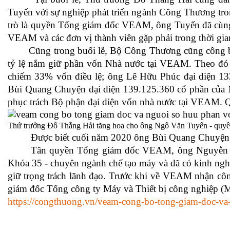
Tuyển với sự nghiệp phát triển ngành Công Thương tron
trò là quyền Tổng giám đốc VEAM, ông Tuyển đã cùng
VEAM và các đơn vị thành viên gặp phải trong thời gian
Cũng trong buổi lễ, Bộ Công Thương cũng công bố 
tỷ lệ nắm giữ phần vốn Nhà nước tại VEAM. Theo đó
chiếm 33% vốn điều lệ; ông Lê Hữu Phúc đại diện 13
Bùi Quang Chuyện đại diện 139.125.360 cổ phần của N
phục trách Bộ phận đại diện vốn nhà nước tại VEAM. Qu
Thứ trưởng Đỗ Thắng Hải tăng hoa cho ông Ngô Văn Tuyển - quyề
Được biết cuối năm 2020 ông Bùi Quang Chuyện cũn
Tân quyền Tổng giám đốc VEAM, ông Nguyễn Khắc 
Khóa 35 - chuyên ngành chế tạo máy và đã có kinh ngh
giữ trọng trách lãnh đạo. Trước khi về VEAM nhận côn
giám đốc Tổng công ty Máy và Thiết bị công nghiệp 
https://congthuong.vn/veam-cong-bo-tong-giam-doc-v